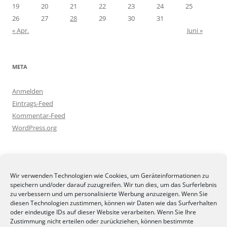
19
20
21
22
23
24
25
26
27
28
29
30
31
« Apr.
Juni »
META
Anmelden
Eintrags-Feed
Kommentar-Feed
WordPress.org
BLOGGEREI
Wir verwenden Technologien wie Cookies, um Geräteinformationen zu
speichern und/oder darauf zuzugreifen. Wir tun dies, um das Surferlebnis
zu verbessern und um personalisierte Werbung anzuzeigen. Wenn Sie
diesen Technologien zustimmen, können wir Daten wie das Surfverhalten
oder eindeutige IDs auf dieser Website verarbeiten. Wenn Sie Ihre
Zustimmung nicht erteilen oder zurückziehen, können bestimmte
BLOGGERAMT