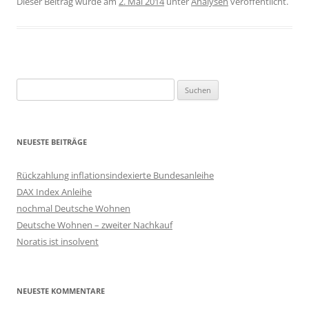
Dieser Beitrag wurde am
2. Mai 2014
unter
Analysen
veröffentlicht.
Suchen
nach:
NEUESTE BEITRÄGE
Rückzahlung inflationsindexierte Bundesanleihe
DAX Index Anleihe
nochmal Deutsche Wohnen
Deutsche Wohnen – zweiter Nachkauf
Noratis ist insolvent
NEUESTE KOMMENTARE