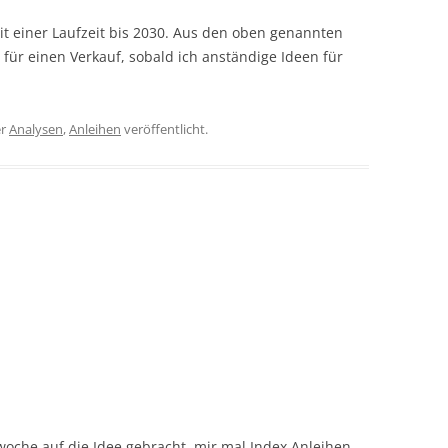
it einer Laufzeit bis 2030. Aus den oben genannten
für einen Verkauf, sobald ich anständige Ideen für
er
Analysen
,
Anleihen
veröffentlicht.
woche auf die Idee gebracht, mir mal Index Anleihen