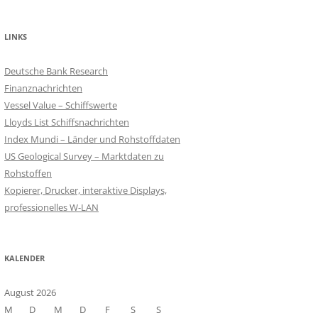
LINKS
Deutsche Bank Research
Finanznachrichten
Vessel Value – Schiffswerte
Lloyds List Schiffsnachrichten
Index Mundi – Länder und Rohstoffdaten
US Geological Survey – Marktdaten zu
Rohstoffen
Kopierer, Drucker, interaktive Displays,
professionelles W-LAN
KALENDER
August 2026
M
D
M
D
F
S
S