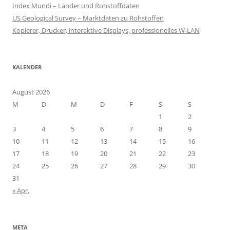
Index Mundi – Länder und Rohstoffdaten
US Geological Survey – Marktdaten zu Rohstoffen
Kopierer, Drucker, interaktive Displays, professionelles W-LAN
KALENDER
August 2026
M
D
M
D
F
S
S
1
2
3
4
5
6
7
8
9
10
11
12
13
14
15
16
17
18
19
20
21
22
23
24
25
26
27
28
29
30
31
« Apr.
META