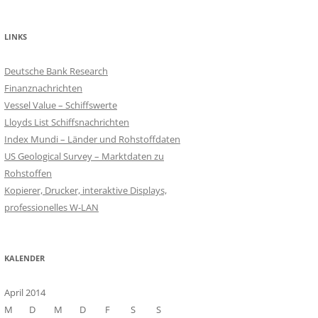
LINKS
Deutsche Bank Research
Finanznachrichten
Vessel Value – Schiffswerte
Lloyds List Schiffsnachrichten
Index Mundi – Länder und Rohstoffdaten
US Geological Survey – Marktdaten zu
Rohstoffen
Kopierer, Drucker, interaktive Displays,
professionelles W-LAN
KALENDER
April 2014
M
D
M
D
F
S
S