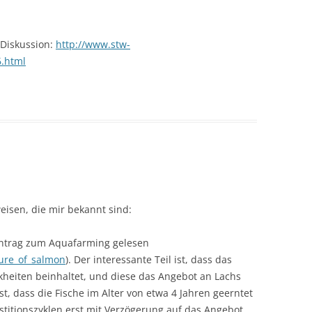
e Diskussion:
http://www.stw-
.html
eisen, die mir bekannt sind:
intrag zum Aquafarming gelesen
ture_of_salmon
). Der interessante Teil ist, dass das
kheiten beinhaltet, und diese das Angebot an Lachs
t, dass die Fische im Alter von etwa 4 Jahren geerntet
titionszyklen erst mit Verzögerung auf das Angebot