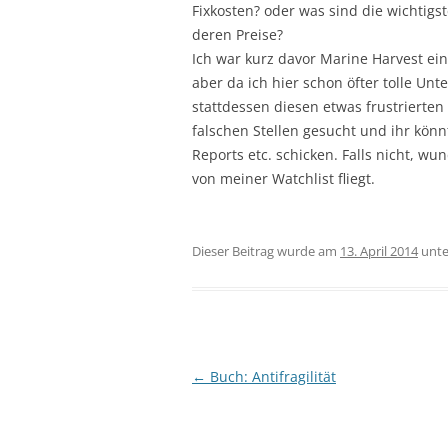
Fixkosten? oder was sind die wichtig
deren Preise?
Ich war kurz davor Marine Harvest ei
aber da ich hier schon öfter tolle U
stattdessen diesen etwas frustrierten 
falschen Stellen gesucht und ihr kön
Reports etc. schicken. Falls nicht, w
von meiner Watchlist fliegt.
Dieser Beitrag wurde am
13. April 2014
unt
Beitragsnavigation
←
Buch: Antifragilität