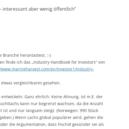
 interessant aber wenig öffentlich
“
e Branche herantastest. :-)
en finde ich das „Industry Handbook for Investors“ von
//www.marineharvest.com/en/Investor1/Industry-
 etwas vergleichbares gesehen.
 entwickeln: Ganz ehrlich: Keine Ahnung. Ist m.E. der
 Zuchtlachs kann nur begrenzt wachsen, da die Anzahl
t ist und nur langsam steigt. (Norwegen: 990 Stück
geben.) Wenn Lachs global populärer wird, gehen die
oder die Argumentation, dass Fischöl gesünder sei als