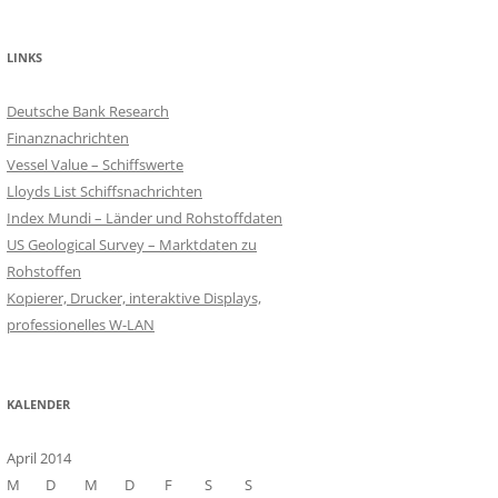
LINKS
Deutsche Bank Research
Finanznachrichten
Vessel Value – Schiffswerte
Lloyds List Schiffsnachrichten
Index Mundi – Länder und Rohstoffdaten
US Geological Survey – Marktdaten zu
Rohstoffen
Kopierer, Drucker, interaktive Displays,
professionelles W-LAN
KALENDER
April 2014
M
D
M
D
F
S
S