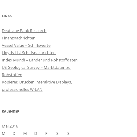
LINKS
Deutsche Bank Research
Finanznachrichten
Vessel Value – Schiffswerte
Lloyds List Schiffsnachrichten
Index Mundi – Länder und Rohstoffdaten
US Geological Survey – Marktdaten zu
Rohstoffen
Kopierer, Drucker, interaktive Displays,
professionelles W-LAN
KALENDER
Mai 2016
M
D
M
D
F
S
S