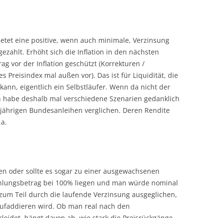
ietet eine positive, wenn auch minimale, Verzinsung
zahlt. Erhöht sich die Inflation in den nächsten
ag vor der Inflation geschützt (Korrekturen /
Preisindex mal außen vor). Das ist für Liquidität, die
kann, eigentlich ein Selbstläufer. Wenn da nicht der
h habe deshalb mal verschiedene Szenarien gedanklich
-jährigen Bundesanleihen verglichen. Deren Rendite
.a.
eiben oder sollte es sogar zu einer ausgewachsenen
hlungsbetrag bei 100% liegen und man würde nominal
 zum Teil durch die laufende Verzinsung ausgeglichen,
aufaddieren wird. Ob man real nach den
leidet, hängt davon ab, wie stark die Preisrückgänge