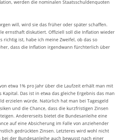
flation, werden die nominalen Staatsschuldenquoten
rgen will, wird sie das früher oder später schaffen.
 ernsthaft diskutiert. Offiziell soll die Inflation wieder
 richtig ist, habe ich meine Zweifel, ob das so
eher, dass die Inflation irgendwann fürchterlich über
 von etwa 1% pro Jahr über die Laufzeit erhält man mit
 Kapital. Das ist in etwa das gleiche Ergebnis das man
ld erzielen würde. Natürlich hat man bei Tagesgeld
isiken und die Chance, dass die kurzfristigen Zinsen
steigen. Andererseits bietet die Bundesanleihe eine
hance auf eine Absicherung im Falle von anziehender
ünstlich gedrückten Zinsen. Letzteres wird wohl nicht
ch bei der Bundesanleihe auch bewusst nach einer