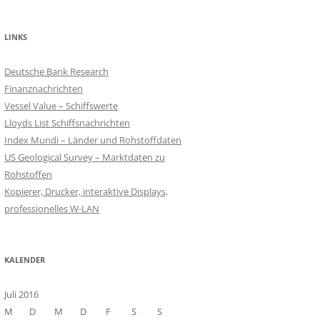
LINKS
Deutsche Bank Research
Finanznachrichten
Vessel Value – Schiffswerte
Lloyds List Schiffsnachrichten
Index Mundi – Länder und Rohstoffdaten
US Geological Survey – Marktdaten zu
Rohstoffen
Kopierer, Drucker, interaktive Displays,
professionelles W-LAN
KALENDER
Juli 2016
M
D
M
D
F
S
S