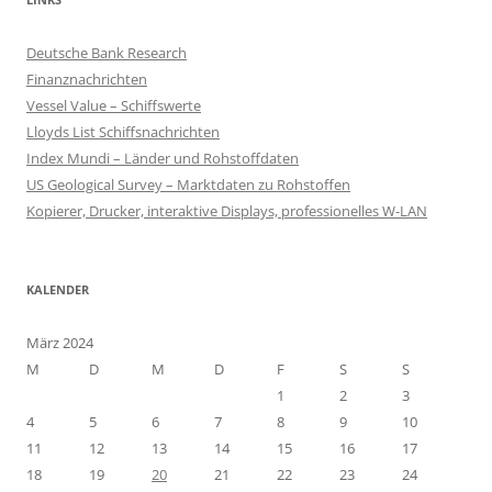
Deutsche Bank Research
Finanznachrichten
Vessel Value – Schiffswerte
Lloyds List Schiffsnachrichten
Index Mundi – Länder und Rohstoffdaten
US Geological Survey – Marktdaten zu Rohstoffen
Kopierer, Drucker, interaktive Displays, professionelles W-LAN
KALENDER
März 2024
M
D
M
D
F
S
S
1
2
3
4
5
6
7
8
9
10
11
12
13
14
15
16
17
18
19
20
21
22
23
24