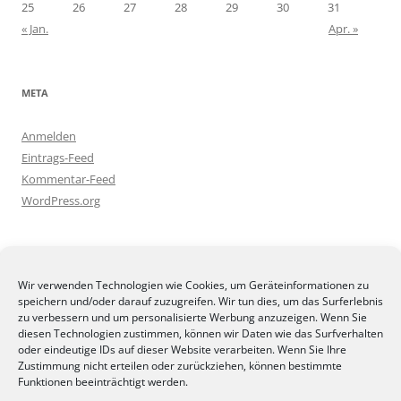
25
26
27
28
29
30
31
« Jan.
Apr. »
META
Anmelden
Eintrags-Feed
Kommentar-Feed
WordPress.org
BLOGGEREI
Wir verwenden Technologien wie Cookies, um Geräteinformationen zu
speichern und/oder darauf zuzugreifen. Wir tun dies, um das Surferlebnis
zu verbessern und um personalisierte Werbung anzuzeigen. Wenn Sie
diesen Technologien zustimmen, können wir Daten wie das Surfverhalten
oder eindeutige IDs auf dieser Website verarbeiten. Wenn Sie Ihre
Zustimmung nicht erteilen oder zurückziehen, können bestimmte
BLOGGERAMT
Funktionen beeinträchtigt werden.