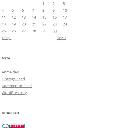
1
2
3
4
5
6
7
8
9
10
11
12
13
14
15
16
17
18
19
20
21
22
23
24
25
26
27
28
29
30
« Sep.
Dez. »
META
Anmelden
Eintrags-Feed
Kommentar-Feed
WordPress.org
BLOGGEREI