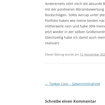
Andererseits stört mich die absurde 
mit der positiveren Börsenbewertung s
Rückschlägen. Sollte Aercap unter di
Portfolio haben wie meine beiden näc
mittlerweile nein und habe 30% meine
jetzt wieder in der selben Größenord
Gleichzeitig habe ich damit auch mei
realisiert.
Dieser Beitrag wurde am
15. November 20
Beitragsnavigation
←
Teekay Corp – Gewinnmitnahme
Schreibe einen Kommentar