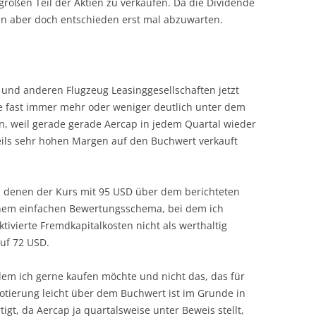
roßen Teil der Aktien zu verkaufen. Da die Dividende
ann aber doch entschieden erst mal abzuwarten.
p und anderen Flugzeug Leasinggesellschaften jetzt
se fast immer mehr oder weniger deutlich unter dem
n, weil gerade gerade Aercap in jedem Quartal wieder
teils sehr hohen Margen auf den Buchwert verkauft
in denen der Kurs mit 95 USD über dem berichteten
inem einfachen Bewertungsschema, bei dem ich
tivierte Fremdkapitalkosten nicht als werthaltig
uf 72 USD.
em ich gerne kaufen möchte und nicht das, das für
otierung leicht über dem Buchwert ist im Grunde in
gt, da Aercap ja quartalsweise unter Beweis stellt,