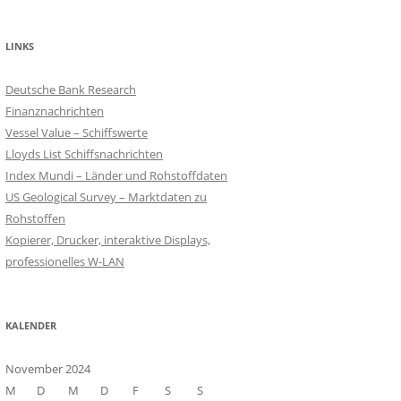
LINKS
Deutsche Bank Research
Finanznachrichten
Vessel Value – Schiffswerte
Lloyds List Schiffsnachrichten
Index Mundi – Länder und Rohstoffdaten
US Geological Survey – Marktdaten zu
Rohstoffen
Kopierer, Drucker, interaktive Displays,
professionelles W-LAN
KALENDER
November 2024
M
D
M
D
F
S
S