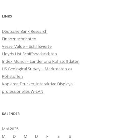
LINKS
Deutsche Bank Research
Finanznachrichten
Vessel Value – Schiffswerte
Lloyds List Schiffsnachrichten
Index Mundi – Länder und Rohstoffdaten
US Geological Survey – Marktdaten zu
Rohstoffen
Kopierer, Drucker, interaktive Displays,
professionelles W-LAN
KALENDER
Mai 2025
M
D
M
D
F
S
S