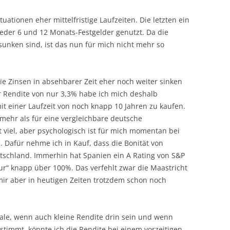
uationen eher mittelfristige Laufzeiten. Die letzten ein
ieder 6 und 12 Monats-Festgelder genutzt. Da die
sunken sind, ist das nun für mich nicht mehr so
e Zinsen in absehbarer Zeit eher noch weiter sinken
er Rendite von nur 3,3% habe ich mich deshalb
it einer Laufzeit von noch knapp 10 Jahren zu kaufen.
ehr als für eine vergleichbare deutsche
ht viel, aber psychologisch ist für mich momentan bei
 Dafür nehme ich in Kauf, dass die Bonität von
eutschland. Immerhin hat Spanien ein A Rating von S&P
r“ knapp über 100%. Das verfehlt zwar die Maastricht
mir aber in heutigen Zeiten trotzdem schon noch
reale, wenn auch kleine Rendite drin sein und wenn
stimmt, könnte ich die Rendite bei einem vorzeitigen