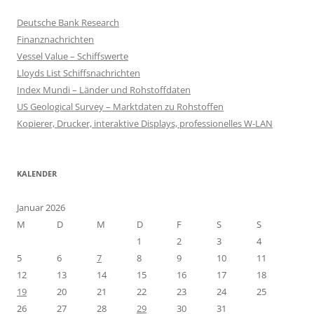
Deutsche Bank Research
Finanznachrichten
Vessel Value – Schiffswerte
Lloyds List Schiffsnachrichten
Index Mundi – Länder und Rohstoffdaten
US Geological Survey – Marktdaten zu Rohstoffen
Kopierer, Drucker, interaktive Displays, professionelles W-LAN
KALENDER
Januar 2026
M
D
M
D
F
S
S
1
2
3
4
5
6
7
8
9
10
11
12
13
14
15
16
17
18
19
20
21
22
23
24
25
26
27
28
29
30
31