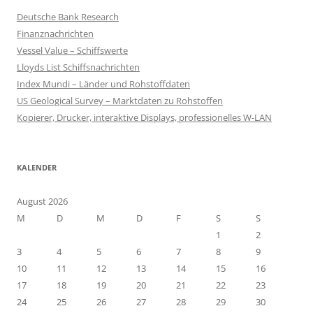
Deutsche Bank Research
Finanznachrichten
Vessel Value – Schiffswerte
Lloyds List Schiffsnachrichten
Index Mundi – Länder und Rohstoffdaten
US Geological Survey – Marktdaten zu Rohstoffen
Kopierer, Drucker, interaktive Displays, professionelles W-LAN
KALENDER
August 2026
M
D
M
D
F
S
S
1
2
3
4
5
6
7
8
9
10
11
12
13
14
15
16
17
18
19
20
21
22
23
24
25
26
27
28
29
30