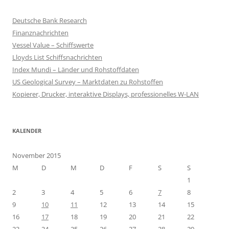
Deutsche Bank Research
Finanznachrichten
Vessel Value – Schiffswerte
Lloyds List Schiffsnachrichten
Index Mundi – Länder und Rohstoffdaten
US Geological Survey – Marktdaten zu Rohstoffen
Kopierer, Drucker, interaktive Displays, professionelles W-LAN
KALENDER
November 2015
M
D
M
D
F
S
S
1
2
3
4
5
6
7
8
9
10
11
12
13
14
15
16
17
18
19
20
21
22
23
24
25
26
27
28
29