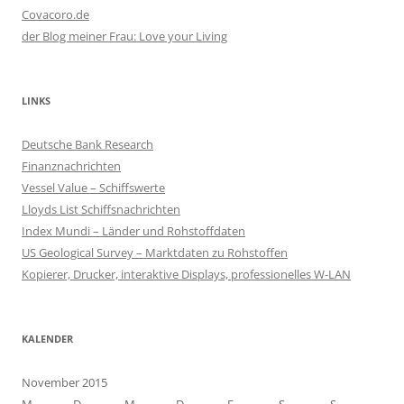
Covacoro.de
der Blog meiner Frau: Love your Living
LINKS
Deutsche Bank Research
Finanznachrichten
Vessel Value – Schiffswerte
Lloyds List Schiffsnachrichten
Index Mundi – Länder und Rohstoffdaten
US Geological Survey – Marktdaten zu Rohstoffen
Kopierer, Drucker, interaktive Displays, professionelles W-LAN
KALENDER
November 2015
M
D
M
D
F
S
S