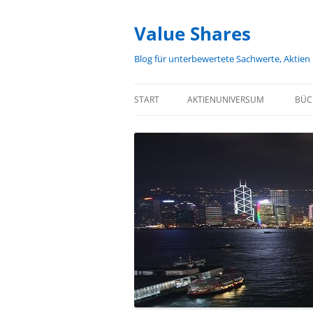
Zum
Inhalt
springen
Value Shares
Blog für unterbewertete Sachwerte, Aktien
START
AKTIENUNIVERSUM
BÜC