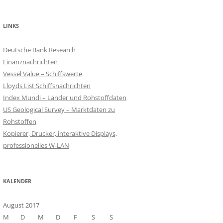
LINKS
Deutsche Bank Research
Finanznachrichten
Vessel Value – Schiffswerte
Lloyds List Schiffsnachrichten
Index Mundi – Länder und Rohstoffdaten
US Geological Survey – Marktdaten zu
Rohstoffen
Kopierer, Drucker, interaktive Displays,
professionelles W-LAN
KALENDER
August 2017
M
D
M
D
F
S
S