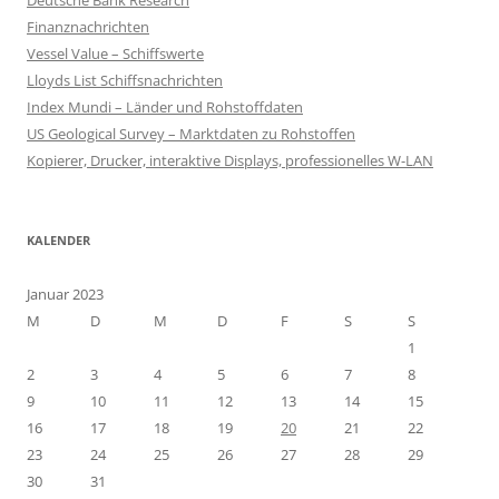
Finanznachrichten
Vessel Value – Schiffswerte
Lloyds List Schiffsnachrichten
Index Mundi – Länder und Rohstoffdaten
US Geological Survey – Marktdaten zu Rohstoffen
Kopierer, Drucker, interaktive Displays, professionelles W-LAN
KALENDER
Januar 2023
M
D
M
D
F
S
S
1
2
3
4
5
6
7
8
9
10
11
12
13
14
15
16
17
18
19
20
21
22
23
24
25
26
27
28
29
30
31