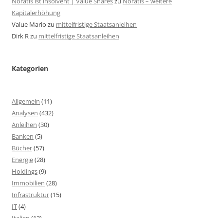
Noratis ist insolvent | Value Shares
zu
Noratis – weitere
Kapitalerhöhung
Value Mario
zu
mittelfristige Staatsanleihen
Dirk R
zu
mittelfristige Staatsanleihen
Kategorien
Allgemein
(11)
Analysen
(432)
Anleihen
(30)
Banken
(5)
Bücher
(57)
Energie
(28)
Holdings
(9)
Immobilien
(28)
Infrastruktur
(15)
IT
(4)
Italien
(13)