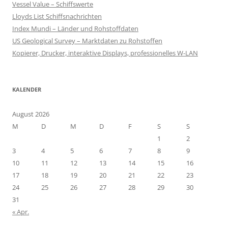
Vessel Value – Schiffswerte
Lloyds List Schiffsnachrichten
Index Mundi – Länder und Rohstoffdaten
US Geological Survey – Marktdaten zu Rohstoffen
Kopierer, Drucker, interaktive Displays, professionelles W-LAN
KALENDER
August 2026
M
D
M
D
F
S
S
1
2
3
4
5
6
7
8
9
10
11
12
13
14
15
16
17
18
19
20
21
22
23
24
25
26
27
28
29
30
31
« Apr.