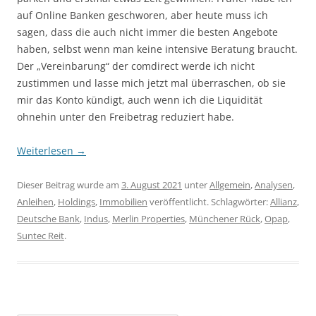
auf Online Banken geschworen, aber heute muss ich
sagen, dass die auch nicht immer die besten Angebote
haben, selbst wenn man keine intensive Beratung braucht.
Der „Vereinbarung“ der comdirect werde ich nicht
zustimmen und lasse mich jetzt mal überraschen, ob sie
mir das Konto kündigt, auch wenn ich die Liquidität
ohnehin unter den Freibetrag reduziert habe.
Weiterlesen
→
Dieser Beitrag wurde am
3. August 2021
unter
Allgemein
,
Analysen
,
Anleihen
,
Holdings
,
Immobilien
veröffentlicht. Schlagwörter:
Allianz
,
Deutsche Bank
,
Indus
,
Merlin Properties
,
Münchener Rück
,
Opap
,
Suntec Reit
.