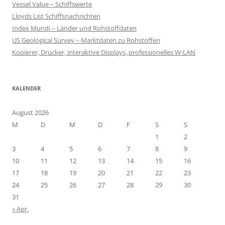
Vessel Value – Schiffswerte
Lloyds List Schiffsnachrichten
Index Mundi – Länder und Rohstoffdaten
US Geological Survey – Marktdaten zu Rohstoffen
Kopierer, Drucker, interaktive Displays, professionelles W-LAN
KALENDER
August 2026
M
D
M
D
F
S
S
1
2
3
4
5
6
7
8
9
10
11
12
13
14
15
16
17
18
19
20
21
22
23
24
25
26
27
28
29
30
31
« Apr.