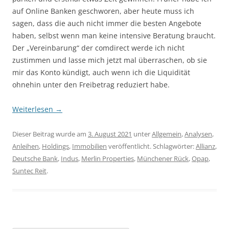
auf Online Banken geschworen, aber heute muss ich
sagen, dass die auch nicht immer die besten Angebote
haben, selbst wenn man keine intensive Beratung braucht.
Der „Vereinbarung“ der comdirect werde ich nicht
zustimmen und lasse mich jetzt mal überraschen, ob sie
mir das Konto kündigt, auch wenn ich die Liquidität
ohnehin unter den Freibetrag reduziert habe.
Weiterlesen
→
Dieser Beitrag wurde am
3. August 2021
unter
Allgemein
,
Analysen
,
Anleihen
,
Holdings
,
Immobilien
veröffentlicht. Schlagwörter:
Allianz
,
Deutsche Bank
,
Indus
,
Merlin Properties
,
Münchener Rück
,
Opap
,
Suntec Reit
.