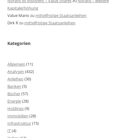
Noratis ist insolvent | Value Shares
zu
Noratis – weitere
Kapitalerhöhung
Value Mario
zu
mittelfristige Staatsanleihen
Dirk R
zu
mittelfristige Staatsanleihen
Kategorien
Allgemein
(11)
Analysen
(432)
Anleihen
(30)
Banken
(5)
Bücher
(57)
Energie
(28)
Holdings
(9)
Immobilien
(28)
Infrastruktur
(15)
IT
(4)
Italien
(13)