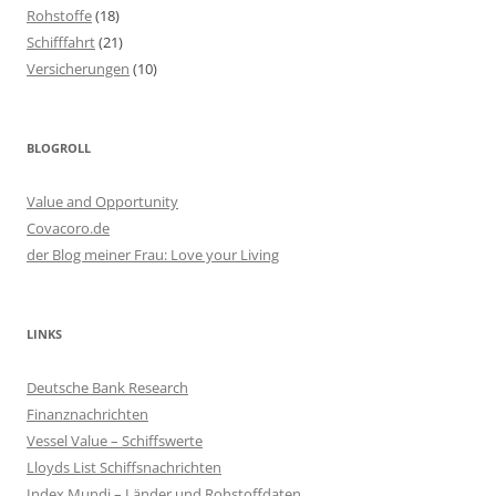
Rohstoffe
(18)
Schifffahrt
(21)
Versicherungen
(10)
BLOGROLL
Value and Opportunity
Covacoro.de
der Blog meiner Frau: Love your Living
LINKS
Deutsche Bank Research
Finanznachrichten
Vessel Value – Schiffswerte
Lloyds List Schiffsnachrichten
Index Mundi – Länder und Rohstoffdaten