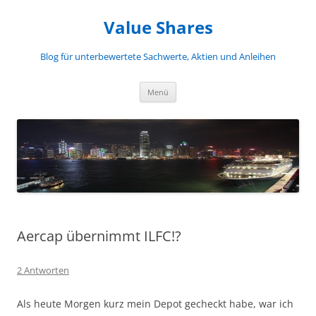
Zum
Inhalt
Value Shares
springen
Blog für unterbewertete Sachwerte, Aktien und Anleihen
Menü
Aercap übernimmt ILFC!?
2 Antworten
Als heute Morgen kurz mein Depot gecheckt habe, war ich