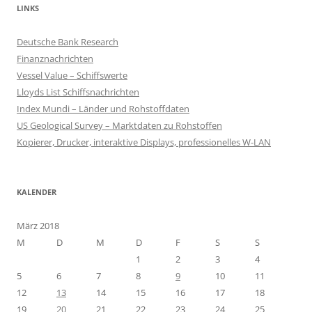
LINKS
Deutsche Bank Research
Finanznachrichten
Vessel Value – Schiffswerte
Lloyds List Schiffsnachrichten
Index Mundi – Länder und Rohstoffdaten
US Geological Survey – Marktdaten zu Rohstoffen
Kopierer, Drucker, interaktive Displays, professionelles W-LAN
KALENDER
März 2018
M
D
M
D
F
S
S
1
2
3
4
5
6
7
8
9
10
11
12
13
14
15
16
17
18
19
20
21
22
23
24
25