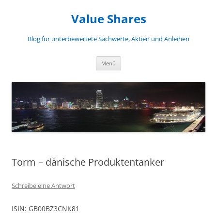
Zum
Inhalt
Value Shares
springen
Blog für unterbewertete Sachwerte, Aktien und Anleihen
Menü
Torm – dänische Produktentanker
Schreibe eine Antwort
ISIN: GB00BZ3CNK81