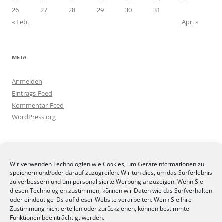
26
27
28
29
30
31
« Feb.
Apr. »
META
Anmelden
Eintrags-Feed
Kommentar-Feed
WordPress.org
BLOGGEREI
Wir verwenden Technologien wie Cookies, um Geräteinformationen zu
speichern und/oder darauf zuzugreifen. Wir tun dies, um das Surferlebnis
zu verbessern und um personalisierte Werbung anzuzeigen. Wenn Sie
diesen Technologien zustimmen, können wir Daten wie das Surfverhalten
oder eindeutige IDs auf dieser Website verarbeiten. Wenn Sie Ihre
Zustimmung nicht erteilen oder zurückziehen, können bestimmte
BLOGGERAMT
Funktionen beeinträchtigt werden.