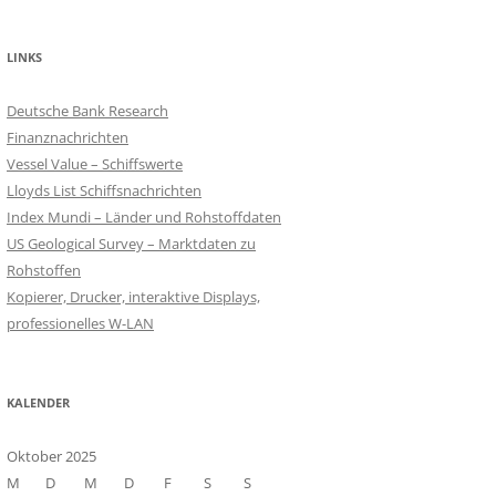
LINKS
Deutsche Bank Research
Finanznachrichten
Vessel Value – Schiffswerte
Lloyds List Schiffsnachrichten
Index Mundi – Länder und Rohstoffdaten
US Geological Survey – Marktdaten zu
Rohstoffen
Kopierer, Drucker, interaktive Displays,
professionelles W-LAN
KALENDER
Oktober 2025
M
D
M
D
F
S
S