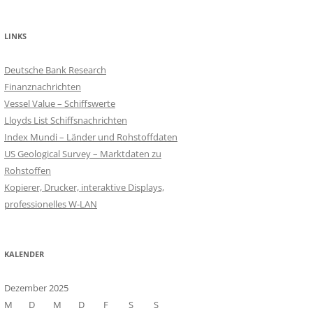
LINKS
Deutsche Bank Research
Finanznachrichten
Vessel Value – Schiffswerte
Lloyds List Schiffsnachrichten
Index Mundi – Länder und Rohstoffdaten
US Geological Survey – Marktdaten zu
Rohstoffen
Kopierer, Drucker, interaktive Displays,
professionelles W-LAN
KALENDER
Dezember 2025
M
D
M
D
F
S
S