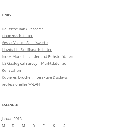
LINKS
Deutsche Bank Research
Finanznachrichten
Vessel Value – Schiffswerte
Lloyds List Schiffsnachrichten
Index Mundi – Länder und Rohstoffdaten
US Geological Survey – Marktdaten zu
Rohstoffen
Kopierer, Drucker, interaktive Displays,
professionelles W-LAN
KALENDER
Januar 2013
M
D
M
D
F
S
S