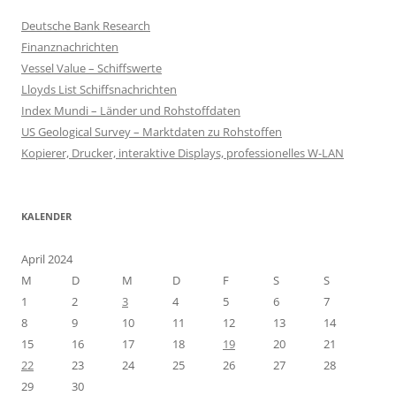
Deutsche Bank Research
Finanznachrichten
Vessel Value – Schiffswerte
Lloyds List Schiffsnachrichten
Index Mundi – Länder und Rohstoffdaten
US Geological Survey – Marktdaten zu Rohstoffen
Kopierer, Drucker, interaktive Displays, professionelles W-LAN
KALENDER
April 2024
M
D
M
D
F
S
S
1
2
3
4
5
6
7
8
9
10
11
12
13
14
15
16
17
18
19
20
21
22
23
24
25
26
27
28
29
30