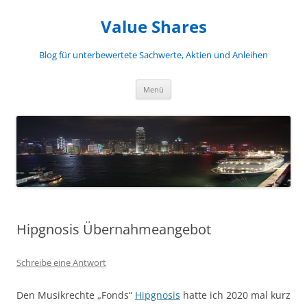
Zum
Inhalt
Value Shares
springen
Blog für unterbewertete Sachwerte, Aktien und Anleihen
Menü
Hipgnosis Übernahmeangebot
Schreibe eine Antwort
Den Musikrechte „Fonds“
Hipgnosis
hatte ich 2020 mal kurz