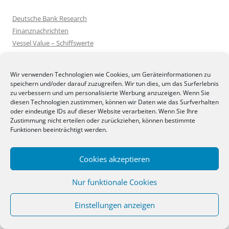
Deutsche Bank Research
Finanznachrichten
Vessel Value – Schiffswerte
Lloyds List Schiffsnachrichten
Index Mundi – Länder und Rohstoffdaten
Wir verwenden Technologien wie Cookies, um Geräteinformationen zu
US Geological Survey – Marktdaten zu Rohstoffen
speichern und/oder darauf zuzugreifen. Wir tun dies, um das Surferlebnis
Kopierer, Drucker, interaktive Displays, professionelles W-LAN
zu verbessern und um personalisierte Werbung anzuzeigen. Wenn Sie
diesen Technologien zustimmen, können wir Daten wie das Surfverhalten
oder eindeutige IDs auf dieser Website verarbeiten. Wenn Sie Ihre
Zustimmung nicht erteilen oder zurückziehen, können bestimmte
KALENDER
Funktionen beeinträchtigt werden.
November 2015
Cookies akzeptieren
M
D
M
D
F
S
S
1
Nur funktionale Cookies
2
3
4
5
6
7
8
9
10
11
12
13
14
15
Einstellungen anzeigen
16
17
18
19
20
21
22
23
24
25
26
27
28
29