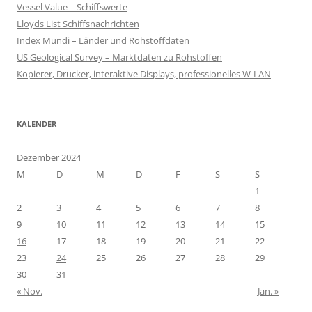
Vessel Value – Schiffswerte
Lloyds List Schiffsnachrichten
Index Mundi – Länder und Rohstoffdaten
US Geological Survey – Marktdaten zu Rohstoffen
Kopierer, Drucker, interaktive Displays, professionelles W-LAN
KALENDER
Dezember 2024
M
D
M
D
F
S
S
1
2
3
4
5
6
7
8
9
10
11
12
13
14
15
16
17
18
19
20
21
22
23
24
25
26
27
28
29
30
31
« Nov.
Jan. »