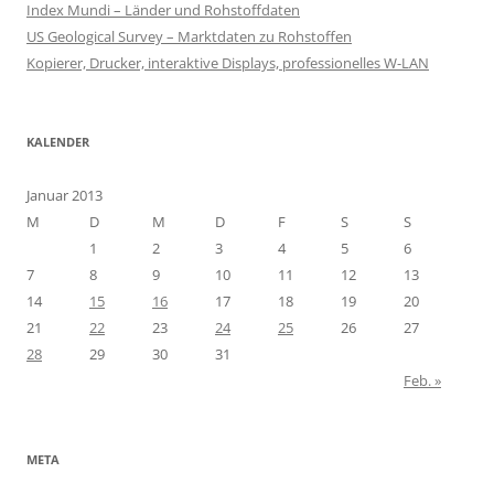
Index Mundi – Länder und Rohstoffdaten
US Geological Survey – Marktdaten zu Rohstoffen
Kopierer, Drucker, interaktive Displays, professionelles W-LAN
KALENDER
Januar 2013
M
D
M
D
F
S
S
1
2
3
4
5
6
7
8
9
10
11
12
13
14
15
16
17
18
19
20
21
22
23
24
25
26
27
28
29
30
31
Feb. »
META