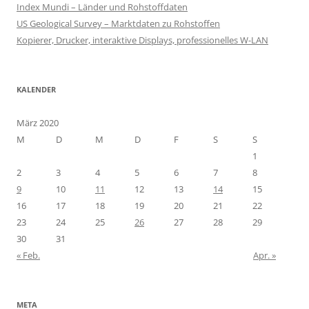
Index Mundi – Länder und Rohstoffdaten
US Geological Survey – Marktdaten zu Rohstoffen
Kopierer, Drucker, interaktive Displays, professionelles W-LAN
KALENDER
März 2020
M
D
M
D
F
S
S
1
2
3
4
5
6
7
8
9
10
11
12
13
14
15
16
17
18
19
20
21
22
23
24
25
26
27
28
29
30
31
« Feb.
Apr. »
META