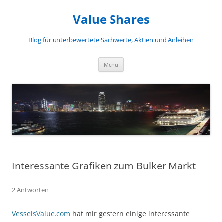
Zum
Inhalt
Value Shares
springen
Blog für unterbewertete Sachwerte, Aktien und Anleihen
Menü
Interessante Grafiken zum Bulker Markt
2 Antworten
VesselsValue.com
hat mir gestern einige interessante