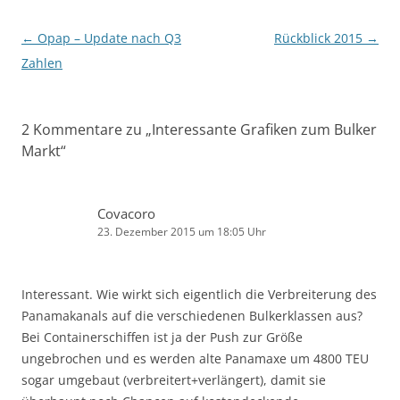
Beitragsnavigation
←
Opap – Update nach Q3
Rückblick 2015
→
Zahlen
2 Kommentare zu „
Interessante Grafiken zum Bulker
Markt
“
Covacoro
23. Dezember 2015 um 18:05 Uhr
Interessant. Wie wirkt sich eigentlich die Verbreiterung des
Panamakanals auf die verschiedenen Bulkerklassen aus?
Bei Containerschiffen ist ja der Push zur Größe
ungebrochen und es werden alte Panamaxe um 4800 TEU
sogar umgebaut (verbreitert+verlängert), damit sie