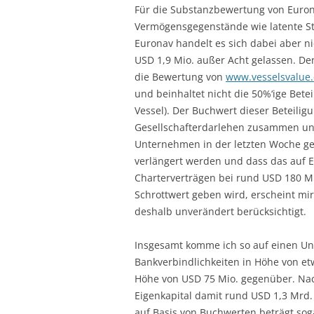
Für die Substanzbewertung von Euron
Vermögensgegenstände wie latente St
Euronav handelt es sich dabei aber n
USD 1,9 Mio. außer Acht gelassen. De
die Bewertung von
www.vesselsvalue
und beinhaltet nicht die 50%‘ige Betei
Vessel). Der Buchwert dieser Beteilig
Gesellschafterdarlehen zusammen und
Unternehmen in der letzten Woche ge
verlängert werden und dass das auf 
Charterverträgen bei rund USD 180 Mi
Schrottwert geben wird, erscheint mi
deshalb unverändert berücksichtigt.
Insgesamt komme ich so auf einen U
Bankverbindlichkeiten in Höhe von et
Höhe von USD 75 Mio. gegenüber. Na
Eigenkapital damit rund USD 1,3 Mrd.
auf Basis von Buchwerten beträgt soga