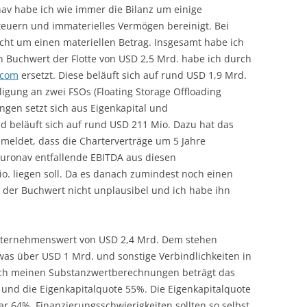
av habe ich wie immer die Bilanz um einige
euern und immaterielles Vermögen bereinigt. Bei
icht um einen materiellen Betrag. Insgesamt habe ich
n Buchwert der Flotte von USD 2,5 Mrd. habe ich durch
.com
ersetzt. Diese beläuft sich auf rund USD 1,9 Mrd.
ligung an zwei FSOs (Floating Storage Offloading
ungen setzt sich aus Eigenkapital und
 beläuft sich auf rund USD 211 Mio. Dazu hat das
meldet, dass die Charterverträge um 5 Jahre
Euronav entfallende EBITDA aus diesen
o. liegen soll. Da es danach zumindest noch einen
r der Buchwert nicht unplausibel und ich habe ihn
nternehmenswert von USD 2,4 Mrd. Dem stehen
was über USD 1 Mrd. und sonstige Verbindlichkeiten in
ch meinen Substanzwertberechnungen beträgt das
 und die Eigenkapitalquote 55%. Die Eigenkapitalquote
r 64%. Finanzierungsschwierigkeiten sollten so selbst