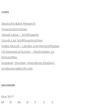
LINKS
Deutsche Bank Research
Finanznachrichten
Vessel Value – Schiffswerte
Lloyds List Schiffsnachrichten
Index Mundi – Länder und Rohstoffdaten
US Geological Survey – Marktdaten zu
Rohstoffen
Kopierer, Drucker, interaktive Displays,
professionelles W-LAN
KALENDER
Mai 2017
M
D
M
D
F
S
S