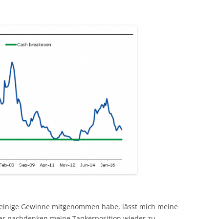
.
 einige Gewinne mitgenommen habe, lässt mich meine
ber nachdenken meine Tankerposition wieder zu