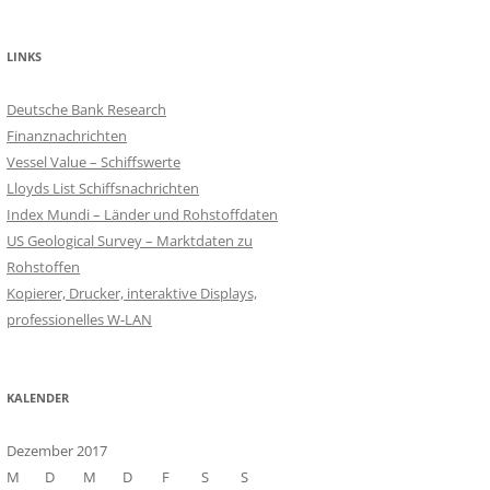
LINKS
Deutsche Bank Research
Finanznachrichten
Vessel Value – Schiffswerte
Lloyds List Schiffsnachrichten
Index Mundi – Länder und Rohstoffdaten
US Geological Survey – Marktdaten zu
Rohstoffen
Kopierer, Drucker, interaktive Displays,
professionelles W-LAN
KALENDER
Dezember 2017
M
D
M
D
F
S
S