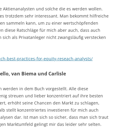
le Aktienanalysten und solche die es werden wollen.
 es trotzdem sehr interessant. Man bekommt hilfreiche
nen sammeln kann, um zu einer wertschöpfenden
en diese Ratschläge für mich aber auch, dass auch
sich als Privatanleger nicht zwangsläufig verstecken
ch-best-practices-for-equity-reseach-analysts/
llo, van Biema und Carlisle
en werden in dem Buch vorgestellt. Alle diese
enig streuen und lieber konzentriert auf ihre besten
iert, erhöht seine Chancen den Markt zu schlagen,
lb stellt konzentriertes investieren für mich auch
alysen dar. Ist man sich so sicher, dass man sich traut
gen Marktumfeld gelingt mir das leider sehr selten.