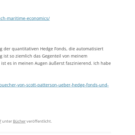
buch-maritime-economics/
g der quantitativen Hedge Fonds, die automatisiert
 ist so ziemlich das Gegenteil von meinem
 ist es in meinen Augen äußerst faszinierend. Ich habe
-buecher-von-scott-patterson-ueber-hedge-fonds-und-
7
unter
Bücher
veröffentlicht.