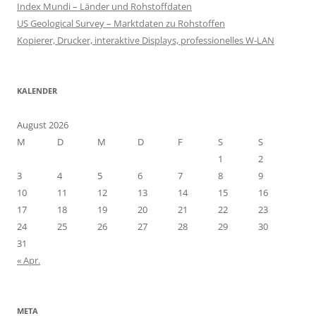
Index Mundi – Länder und Rohstoffdaten
US Geological Survey – Marktdaten zu Rohstoffen
Kopierer, Drucker, interaktive Displays, professionelles W-LAN
KALENDER
August 2026
M
D
M
D
F
S
S
1
2
3
4
5
6
7
8
9
10
11
12
13
14
15
16
17
18
19
20
21
22
23
24
25
26
27
28
29
30
31
« Apr.
META