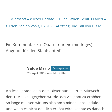
Beitragsnavigation
←
Microsoft – kurzes Update
Buch: When Genius Failed –
zu den Zahlen von Q1 2013
Aufstieg und Fall von LTCM
→
Ein Kommentar zu „
Opap – nur ein (niedriges)
Angebot für den Staatsanteil
“
Value Mario
Beitragsautor
25. April 2013 um 14:57 Uhr
Ich lese gerade, dass dem Bieter nun bis zum Mittwoch
den 1. Mai Zeit gegeben wurde, das Angebot zu erhöhen.
So lange müssen wir uns also noch mindestens gedulden
und wenn es nicht deutlich erhöht wird, könnte es danach