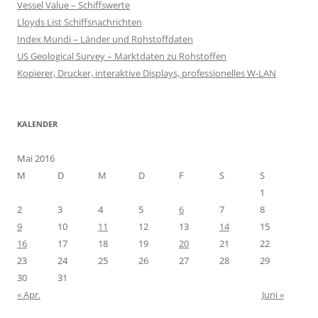
Vessel Value – Schiffswerte
Lloyds List Schiffsnachrichten
Index Mundi – Länder und Rohstoffdaten
US Geological Survey – Marktdaten zu Rohstoffen
Kopierer, Drucker, interaktive Displays, professionelles W-LAN
KALENDER
Mai 2016
M
D
M
D
F
S
S
1
2
3
4
5
6
7
8
9
10
11
12
13
14
15
16
17
18
19
20
21
22
23
24
25
26
27
28
29
30
31
« Apr.
Juni »