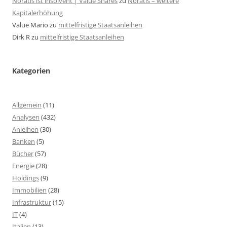
Noratis ist insolvent | Value Shares
zu
Noratis – weitere
Kapitalerhöhung
Value Mario
zu
mittelfristige Staatsanleihen
Dirk R
zu
mittelfristige Staatsanleihen
Kategorien
Allgemein
(11)
Analysen
(432)
Anleihen
(30)
Banken
(5)
Bücher
(57)
Energie
(28)
Holdings
(9)
Immobilien
(28)
Infrastruktur
(15)
IT
(4)
Italien
(13)