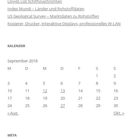
Lloyds List Schiffsnachrichten
Index Mundi – Länder und Rohstoffdaten
US Geological Survey – Marktdaten zu Rohstoffen
Kopierer, Drucker, interaktive Displays, professionelles W-LAN
KALENDER
September 2018
M
D
M
D
F
S
S
1
2
3
4
5
6
7
8
9
10
11
12
13
14
15
16
17
18
19
20
21
22
23
24
25
26
27
28
29
30
« Aug.
Okt. »
META