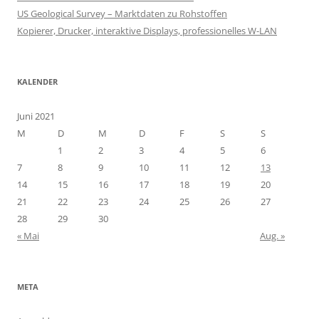
US Geological Survey – Marktdaten zu Rohstoffen
Kopierer, Drucker, interaktive Displays, professionelles W-LAN
KALENDER
Juni 2021
M
D
M
D
F
S
S
1
2
3
4
5
6
7
8
9
10
11
12
13
14
15
16
17
18
19
20
21
22
23
24
25
26
27
28
29
30
« Mai
Aug. »
META