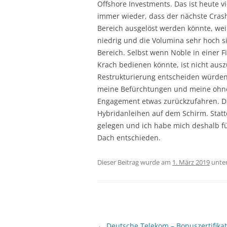
Offshore Investments. Das ist heute vi
immer wieder, dass der nächste Cra
Bereich ausgelöst werden könnte, wei
niedrig und die Volumina sehr hoch s
Bereich. Selbst wenn Noble in einer F
Krach bedienen könnte, ist nicht auszu
Restrukturierung entscheiden würden. 
meine Befürchtungen und meine ohn
Engagement etwas zurückzufahren. Di
Hybridanleihen auf dem Schirm. Statt
gelegen und ich habe mich deshalb fü
Dach entschieden.
Dieser Beitrag wurde am
1. März 2019
unte
Beitragsnavigation
←
Deutsche Telekom – Bonuszertifikat