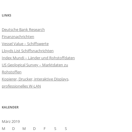
LINKS
Deutsche Bank Research
Finanznachrichten
Vessel Value – Schiffswerte
Lloyds List Schiffsnachrichten
Index Mundi – Länder und Rohstoffdaten
US Geological Survey – Marktdaten zu
Rohstoffen
Kopierer, Drucker, interaktive Displays,
professionelles W-LAN
KALENDER
März 2019
M
D
M
D
F
S
S