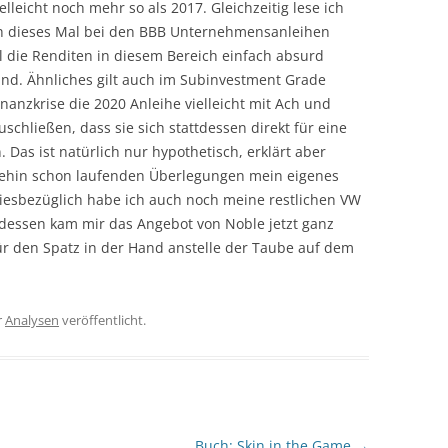
elleicht noch mehr so als 2017. Gleichzeitig lese ich
sh dieses Mal bei den BBB Unternehmensanleihen
l die Renditen in diesem Bereich einfach absurd
ind. Ähnliches gilt auch im Subinvestment Grade
inanzkrise die 2020 Anleihe vielleicht mit Ach und
schließen, dass sie sich stattdessen direkt für eine
Das ist natürlich nur hypothetisch, erklärt aber
ehin schon laufenden Überlegungen mein eigenes
esbezüglich habe ich auch noch meine restlichen VW
dessen kam mir das Angebot von Noble jetzt ganz
r den Spatz in der Hand anstelle der Taube auf dem
r
Analysen
veröffentlicht.
Buch: Skin in the Game
→