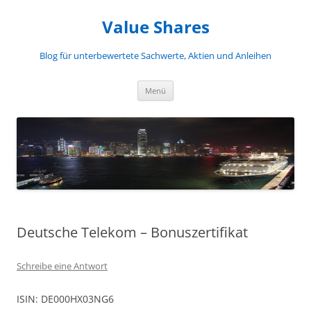
Zum
Inhalt
Value Shares
springen
Blog für unterbewertete Sachwerte, Aktien und Anleihen
Menü
Deutsche Telekom – Bonuszertifikat
Schreibe eine Antwort
ISIN: DE000HX03NG6