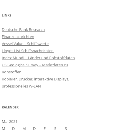
LINKS
Deutsche Bank Research
Finanznachrichten
Vessel Value – Schiffswerte
Lloyds List Schiffsnachrichten
Index Mundi – Länder und Rohstoffdaten
US Geological Survey – Marktdaten zu
Rohstoffen
Kopierer, Drucker, interaktive Displays,
professionelles W-LAN
KALENDER
Mai 2021
M
D
M
D
F
S
S