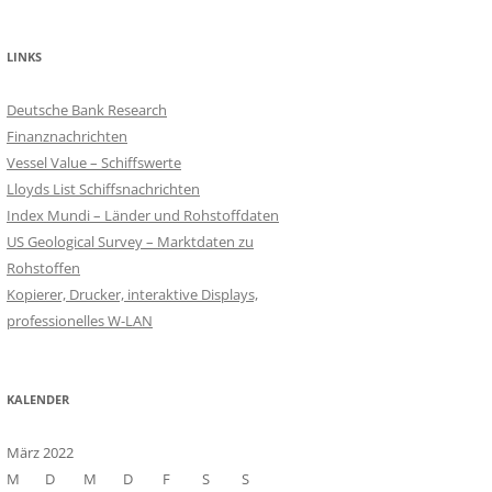
LINKS
Deutsche Bank Research
Finanznachrichten
Vessel Value – Schiffswerte
Lloyds List Schiffsnachrichten
Index Mundi – Länder und Rohstoffdaten
US Geological Survey – Marktdaten zu
Rohstoffen
Kopierer, Drucker, interaktive Displays,
professionelles W-LAN
KALENDER
März 2022
M
D
M
D
F
S
S