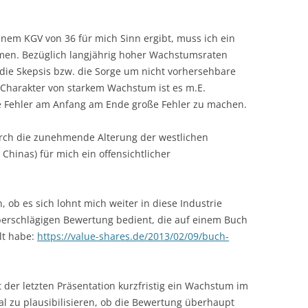
inem KGV von 36 für mich Sinn ergibt, muss ich ein
men. Bezüglich langjährig hoher Wachstumsraten
 die Skepsis bzw. die Sorge um nicht vorhersehbare
 Charakter von starkem Wachstum ist es m.E.
e Fehler am Anfang am Ende große Fehler zu machen.
urch die zunehmende Alterung der westlichen
hinas) für mich ein offensichtlicher
 ob es sich lohnt mich weiter in diese Industrie
berschlägigen Bewertung bedient, die auf einem Buch
llt habe:
https://value-shares.de/2013/02/09/buch-
 der letzten Präsentation kurzfristig ein Wachstum im
al zu plausibilisieren, ob die Bewertung überhaupt