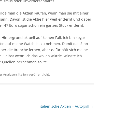
imismus oder Unvorhersehbares.
de man die Aktien kaufen, wenn man sie mit einer
nn. Davon ist die Aktie hier weit entfernt und dabei
er 47 Euro sogar schon ein ganzes Stück entfernt.
Hintergrund aktuell auf keinen Fall. Ich bin sogar
ifon auf meine Watchlist zu nehmen. Damit das Sinn
über die Branche lernen, aber dafür hält sich meine
n. Selbst wenn ich das wollen würde, wüsste ich
e Quellen hernehmen sollte.
er
Analysen
,
Italien
veröffentlicht.
italienische Aktien – Autogrill
→