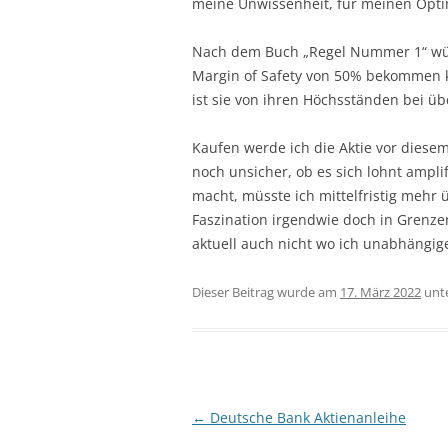
meine Unwissenheit, für meinen Opt
Nach dem Buch „Regel Nummer 1“ wür
Margin of Safety von 50% bekommen ka
ist sie von ihren Höchsständen bei üb
Kaufen werde ich die Aktie vor diesem 
noch unsicher, ob es sich lohnt ampl
macht, müsste ich mittelfristig mehr 
Faszination irgendwie doch in Grenze
aktuell auch nicht wo ich unabhängig
Dieser Beitrag wurde am
17. März 2022
unt
Beitragsnavigation
←
Deutsche Bank Aktienanleihe