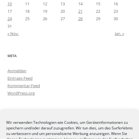
10
11
12
13
14
15
16
17
18
19
20
21
22
23
24
25
26
27
28
29
30
31
« Nov.
Jan. »
META
Anmelden
Eintrags-Feed
Kommentar-Feed
WordPress.org
BLOGGEREI
Wir verwenden Technologien wie Cookies, um Geräteinformationen zu
speichern und/oder darauf zuzugreifen. Wir tun dies, um das Surferlebnis
zu verbessern und um personalisierte Werbung anzuzeigen. Wenn Sie