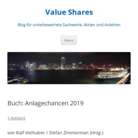
Zum
Inhalt
Value Shares
springen
Blog für unterbewertete Sachwerte, Aktien und Anleihen
Menü
Buch: Anlagechancen 2019
1 Antwort
von Ralf Vielhaber / Stefan Zimmerman (Hrsg.)