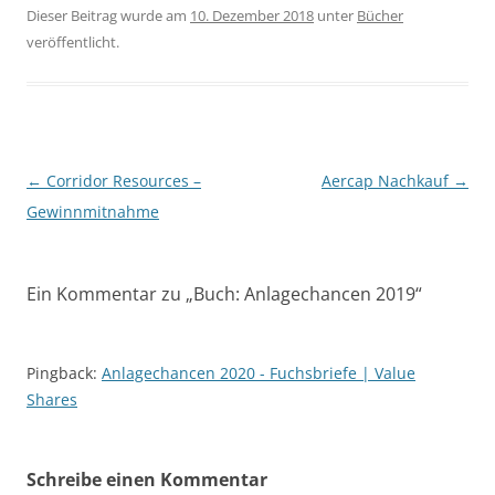
Dieser Beitrag wurde am
10. Dezember 2018
unter
Bücher
veröffentlicht.
Beitragsnavigation
←
Corridor Resources –
Aercap Nachkauf
→
Gewinnmitnahme
Ein Kommentar zu „
Buch: Anlagechancen 2019
“
Pingback:
Anlagechancen 2020 - Fuchsbriefe | Value
Shares
Schreibe einen Kommentar