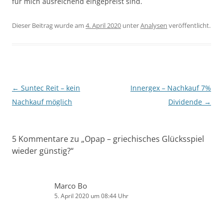
für mich ausreichend eingepreist sind.
Dieser Beitrag wurde am
4. April 2020
unter
Analysen
veröffentlicht.
Beitragsnavigation
←
Suntec Reit – kein
Innergex – Nachkauf 7%
Nachkauf möglich
Dividende
→
5 Kommentare zu „
Opap – griechisches Glücksspiel
wieder günstig?
“
Marco Bo
5. April 2020 um 08:44 Uhr