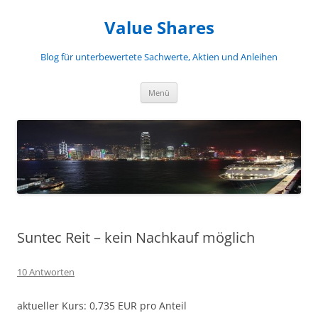
Zum
Inhalt
Value Shares
springen
Blog für unterbewertete Sachwerte, Aktien und Anleihen
Menü
Suntec Reit – kein Nachkauf möglich
10 Antworten
aktueller Kurs: 0,735 EUR pro Anteil