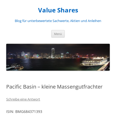
Zum
Inhalt
Value Shares
springen
Blog für unterbewertete Sachwerte, Aktien und Anleihen
Menü
Pacific Basin – kleine Massengutfrachter
Schreibe eine Antwort
ISIN: BMG684371393