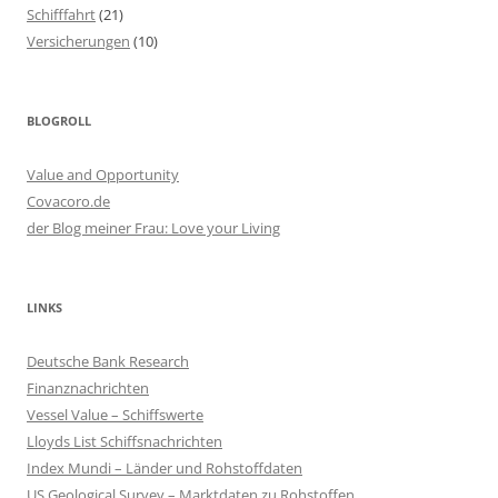
Schifffahrt
(21)
Versicherungen
(10)
BLOGROLL
Value and Opportunity
Covacoro.de
der Blog meiner Frau: Love your Living
LINKS
Deutsche Bank Research
Finanznachrichten
Vessel Value – Schiffswerte
Lloyds List Schiffsnachrichten
Index Mundi – Länder und Rohstoffdaten
US Geological Survey – Marktdaten zu Rohstoffen