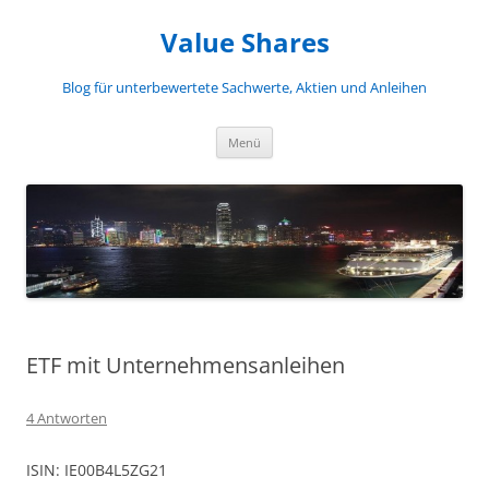
Zum
Inhalt
Value Shares
springen
Blog für unterbewertete Sachwerte, Aktien und Anleihen
Menü
ETF mit Unternehmensanleihen
4 Antworten
ISIN: IE00B4L5ZG21