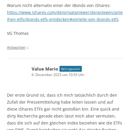
Warum nicht alternativ einer der iBonds von iShares:
https://www.ishares.com/de/privatanleger/de/anlegen/anle
ihen-etfs/ibonds-etfs-entdecken#vorteile-von-ibonds-etfs
VG Thomas
↓
Antworten
Value Mario
Beitragsautor
6. Dezember 2023 um 10:55 Uhr
Der erste Grund ist, dass ich mich tatsächlich durch den
Zufall der Pressemitteilung habe leiten lassen und auf
diese iShares ETFs gar nicht gestoßen bin. Eine quick and
dirty Recherche gerade eben lässt mich aber vermuten,
dass die sich auf den gleichen Index beziehen wie die ETFs
von DWS. Damit beinhalten sie wohl das gleiche Banken