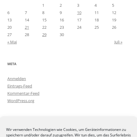
1
2
3
4
5
6
7
8
9
10
11
12
13
14
15
16
17
18
19
20
21
22
23
24
25
26
27
28
29
30
« Mai
Juli »
META
Anmelden
Eintrags-Feed
Kommentar-Feed
WordPress.org
BLOGGEREI
Wir verwenden Technologien wie Cookies, um Geräteinformationen zu
speichern und/oder darauf zuzugreifen. Wir tun dies, um das Surferlebnis